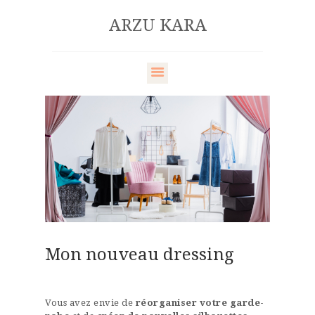
ARZU KARA
ARZU KARA
HOME
QUI SUIS-JE
SERVICES
LE BLOG
CONTACT
Mon nouveau dressing
Vous avez envie de
réorganiser votre garde-