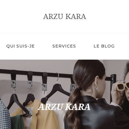
HOME
ARZU KARA
ARZU KARA
QUI SUIS-JE
SERVICES
QUI SUIS-JE
SERVICES
LE BLOG
LE BLOG
CONTACT
ARZU KARA