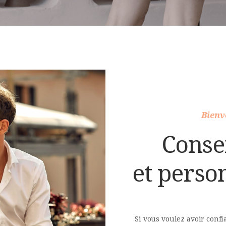
Bienv
Consei
et perso
Si vous voulez avoir confi