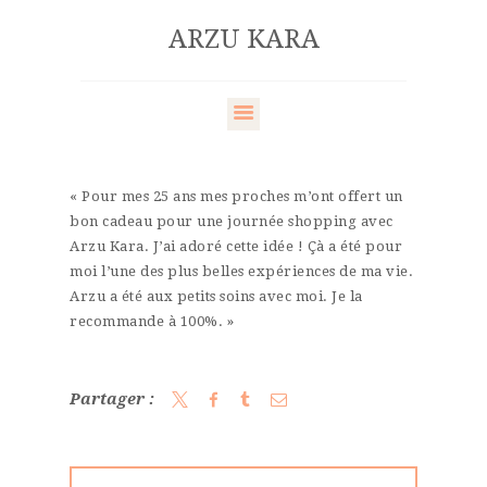
ARZU KARA
ARZU KARA
HOME
QUI SUIS-JE
« Pour mes 25 ans mes proches m’ont offert un
SERVICES
bon cadeau pour une journée shopping avec
Arzu Kara. J’ai adoré cette idée ! Çà a été pour
LE BLOG
moi l’une des plus belles expériences de ma vie.
CONTACT
Arzu a été aux petits soins avec moi. Je la
recommande à 100%. »
Partager :
Navigation