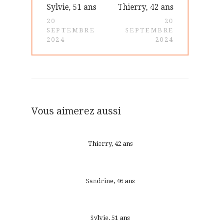
Article
Article
Sylvie, 51 ans
Thierry, 42 ans
de
précédent
suivant
20
20
:
:
l’article
SEPTEMBRE
SEPTEMBRE
2024
2024
Vous aimerez aussi
Thierry, 42 ans
Sandrine, 46 ans
Sylvie, 51 ans